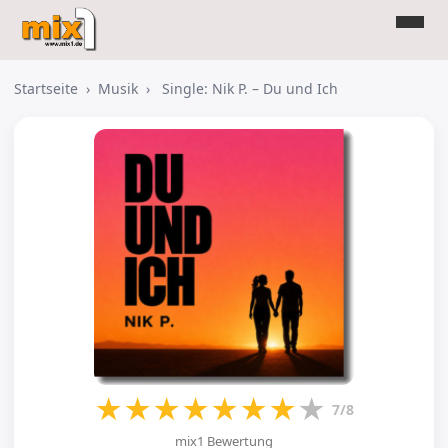
Startseite
›
Musik
›
Single: Nik P. – Du und Ich
★
★
★
★
★
★
★
★
7/8
mix1 Bewertung