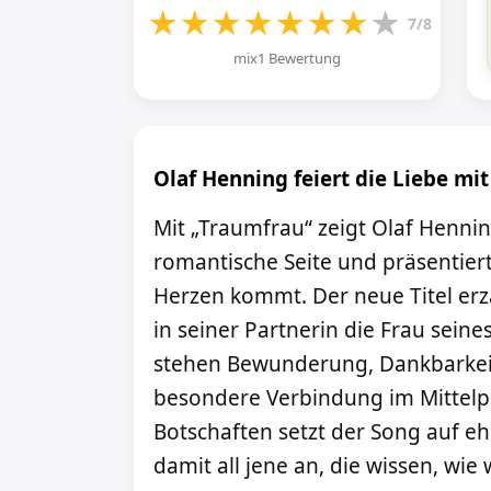
★
★
★
★
★
★
★
★
7/8
mix1 Bewertung
Olaf Henning feiert die Liebe mi
Mit „Traumfrau“ zeigt Olaf Henni
romantische Seite und präsentiert
Herzen kommt. Der neue Titel er
in seiner Partnerin die Frau sein
stehen Bewunderung, Dankbarkeit
besondere Verbindung im Mittelpu
Botschaften setzt der Song auf eh
damit all jene an, die wissen, wie 