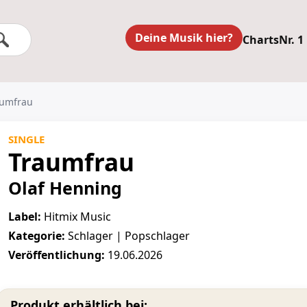
Deine Musik hier?
Charts
Nr. 1
aumfrau
SINGLE
Traumfrau
Olaf Henning
Label:
Hitmix Music
Kategorie:
Schlager | Popschlager
Veröffentlichung:
19.06.2026
Produkt erhältlich bei: