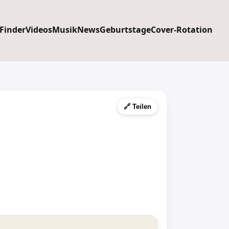
 Finder
Videos
Musik
News
Geburtstage
Cover-Rotation
🔗 Teilen