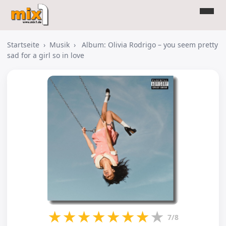
Startseite
›
Musik
›
Album: Olivia Rodrigo – you seem pretty
sad for a girl so in love
★
★
★
★
★
★
★
★
7/8