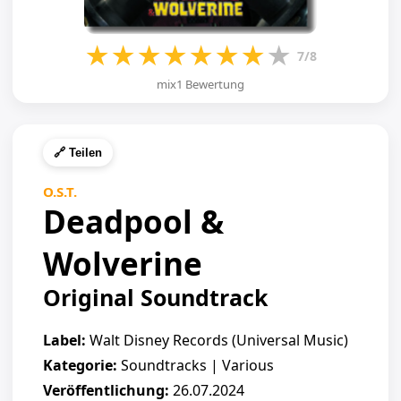
★
★
★
★
★
★
★
★
7/8
mix1 Bewertung
🔗 Teilen
O.S.T.
Deadpool &
Wolverine
Original Soundtrack
Label:
Walt Disney Records (Universal Music)
Kategorie:
Soundtracks | Various
Veröffentlichung:
26.07.2024