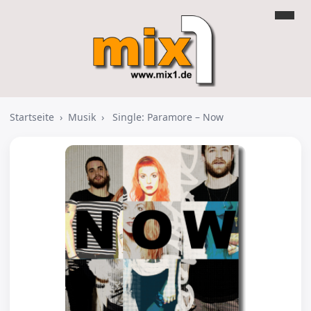
Startseite
›
Musik
›
Single: Paramore – Now