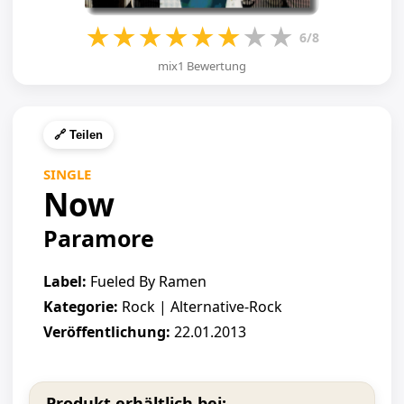
★
★
★
★
★
★
★
★
6/8
mix1 Bewertung
🔗 Teilen
SINGLE
Now
Paramore
Label:
Fueled By Ramen
Kategorie:
Rock | Alternative-Rock
Veröffentlichung:
22.01.2013
Produkt erhältlich bei: