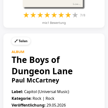
★
★
★
★
★
★
★
★
7/8
mix1 Bewertung
🔗 Teilen
ALBUM
The Boys of
Dungeon Lane
Paul McCartney
Label:
Capitol (Universal Music)
Kategorie:
Rock | Rock
Veröffentlichung:
29.05.2026