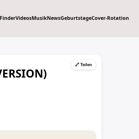
 Finder
Videos
Musik
News
Geburtstage
Cover-Rotation
🔗 Teilen
VERSION)