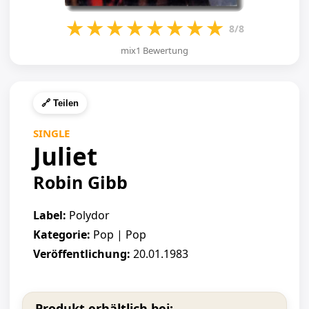
★
★
★
★
★
★
★
★
8/8
mix1 Bewertung
🔗 Teilen
SINGLE
Juliet
Robin Gibb
Label:
Polydor
Kategorie:
Pop | Pop
Veröffentlichung:
20.01.1983
Produkt erhältlich bei: