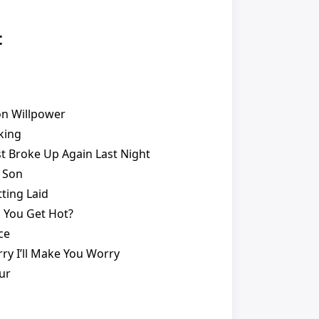
t
on Willpower
king
t Broke Up Again Last Night
 Son
ting Laid
 You Get Hot?
ce
rry I’ll Make You Worry
ur