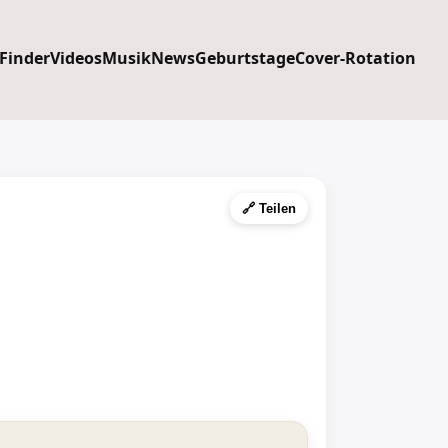
 Finder
Videos
Musik
News
Geburtstage
Cover-Rotation
🔗 Teilen