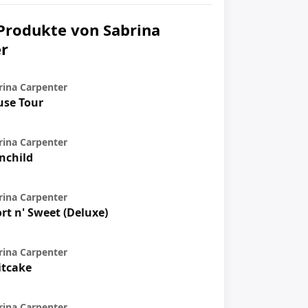
Produkte von Sabrina
r
rina Carpenter
se Tour
rina Carpenter
nchild
rina Carpenter
rt n' Sweet (Deluxe)
rina Carpenter
itcake
rina Carpenter