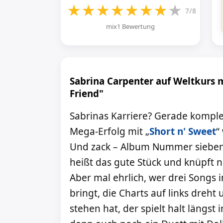
★
★
★
★
★
★
★
★
7/8
mix1 Bewertung
Sabrina Carpenter auf Weltkurs
Friend"
Sabrinas Karriere? Gerade kompl
Mega-Erfolg mit „
Short n' Sweet
“
Und zack – Album Nummer sieben i
heißt das gute Stück und knüpft 
Aber mal ehrlich, wer drei Songs i
bringt, die Charts auf links dreh
stehen hat, der spielt halt längst