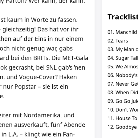
ly Parton? Wer kann, der kann.
Tracklis
 ist kaum in Worte zu fassen.
 gleichzeitig! Das hat vor ihr
01. Manchild
chen auf der Eins in nur einem
02. Tears
noch nicht genug war, gabs
03. My Man 
rd bei den BRITs. Die MET-Gala
04. Sugar Tal
05. We Almos
ok gecrasht, bei SNL gab’s ’nen
06. Nobody’s
n, und Vogue-Cover? Haken
07. Never Get
 nur Popstar – sie ist ein
08. When Did
e.
09. Go Go Jui
10. Don’t Wo
eiter mit Nordamerika, und
11. House To
renen ausverkauft, fünf Abende
12. Goodbye
 L.A. – klingt wie ein Fan-