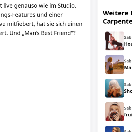
rt live genauso wie im Studio.
Weitere 
ungs-Features und einer
Carpente
 mitfiebert, hat sie sich einen
rt. Und „Man’s Best Friend“?
Sab
Hou
Sab
Ma
Sab
Sho
Sab
fru
Sab