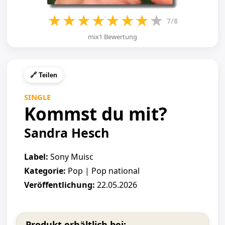
★
★
★
★
★
★
★
★
7/8
mix1 Bewertung
🔗 Teilen
SINGLE
Kommst du mit?
Sandra Hesch
Label:
Sony Muisc
Kategorie:
Pop | Pop national
Veröffentlichung:
22.05.2026
Produkt erhältlich bei: