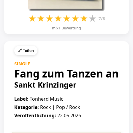
★
★
★
★
★
★
★
★
7/8
mix1 Bewertung
🔗 Teilen
SINGLE
Fang zum Tanzen an
Sankt Krinzinger
Label:
Tonherd Music
Kategorie:
Rock | Pop / Rock
Veröffentlichung:
22.05.2026