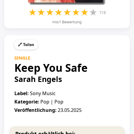
★
★
★
★
★
★
★
★
7/8
mix1 Bewertung
🔗 Teilen
SINGLE
Keep You Safe
Sarah Engels
Label:
Sony Music
Kategorie:
Pop | Pop
Veröffentlichung:
23.05.2025
Produkt erhältlich bei: