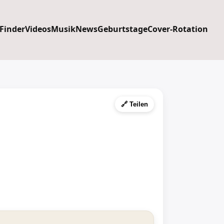
 Finder
Videos
Musik
News
Geburtstage
Cover-Rotation
🔗 Teilen