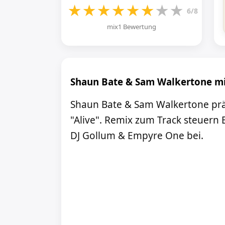
★
★
★
★
★
★
★
★
6/8
mix1 Bewertung
Shaun Bate & Sam Walkertone mi
Shaun Bate & Sam Walkertone prä
"Alive". Remix zum Track steuern 
DJ Gollum & Empyre One bei.