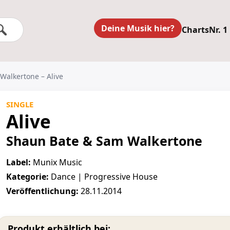
Deine Musik hier?
Charts
Nr. 1
Walkertone – Alive
SINGLE
Alive
Shaun Bate & Sam Walkertone
Label:
Munix Music
Kategorie:
Dance | Progressive House
Veröffentlichung:
28.11.2014
Produkt erhältlich bei: