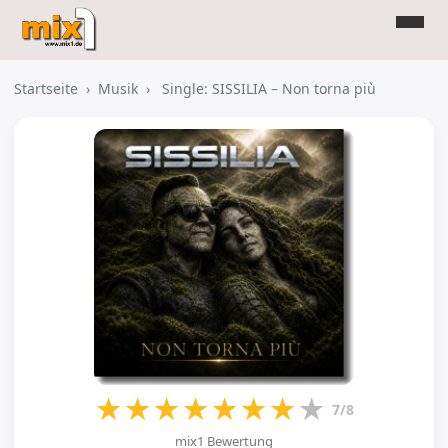
Startseite
›
Musik
›
Single: SISSILIA – Non torna più
★
★
★
★
★
★
★
★
7/8
mix1 Bewertung