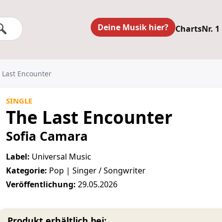
Deine Musik hier?
Charts
Nr. 1
e Last Encounter
SINGLE
The Last Encounter
Sofia Camara
Label:
Universal Music
Kategorie:
Pop | Singer / Songwriter
Veröffentlichung:
29.05.2026
Produkt erhältlich bei: