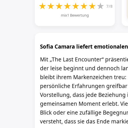
★
★
★
★
★
★
★
★
7/8
mix1 Bewertung
Sofia Camara liefert emotionale
Mit „The Last Encounter“ präsenti
der leise beginnt und dennoch lan
bleibt ihrem Markenzeichen treu: 
persönliche Erfahrungen greifbar 
Vorstellung, dass jede Beziehung
gemeinsamen Moment erlebt. Vielle
Blick oder eine zufällige Begegnu
versteht, dass sie das Ende marki