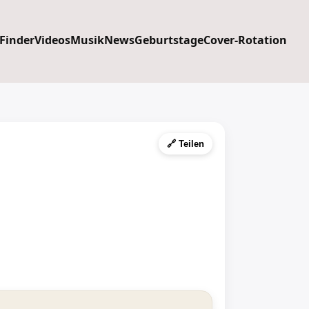
 Finder
Videos
Musik
News
Geburtstage
Cover-Rotation
🔗 Teilen