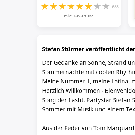
★
★
★
★
★
★
★
★
6/8
mix1 Bewertung
Stefan Stürmer veröffentlicht d
Der Gedanke an Sonne, Strand un
Sommernächte mit coolen Rhythmen
Meine Nummer 1, meine Latina, m
Herzlich Willkommen - Bienvenido
Song der flasht. Partystar Stefan
Sommer mit Musik und einem Text,
Aus der Feder von Tom Marquardt