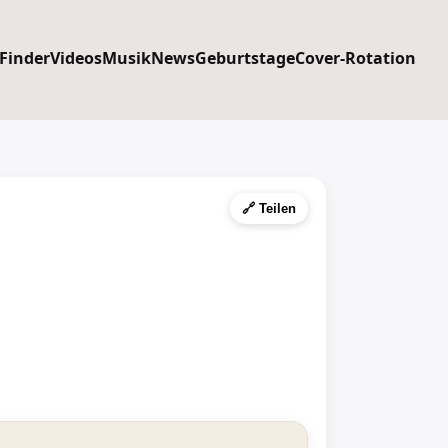
 Finder
Videos
Musik
News
Geburtstage
Cover-Rotation
🔗 Teilen