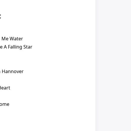
t
g Me Water
e A Falling Star
n Hannover
Heart
Home