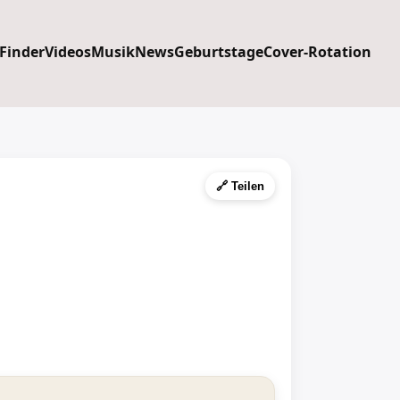
 Finder
Videos
Musik
News
Geburtstage
Cover-Rotation
🔗 Teilen