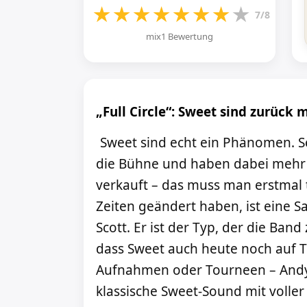
★
★
★
★
★
★
★
★
7/8
mix1 Bewertung
„Full Circle“: Sweet sind zurück 
Sweet sind echt ein Phänomen. Se
die Bühne und haben dabei mehr a
verkauft – das muss man erstmal 
Zeiten geändert haben, ist eine S
Scott. Er ist der Typ, der die Ba
dass Sweet auch heute noch auf T
Aufnahmen oder Tourneen – Andy s
klassische Sweet-Sound mit voll