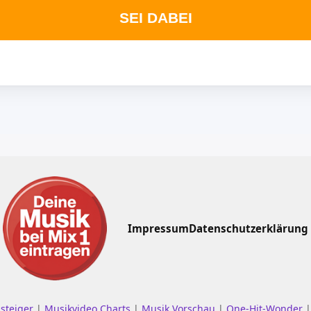
SEI DABEI
Impressum
Datenschutzerklärung
nsteiger
|
Musikvideo Charts
|
Musik Vorschau
|
One-Hit-Wonder