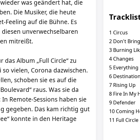
wieder was geändert hat, die
ben. Die Musiker, die heute
Tracklis
et-Feeling auf die Bühne. Es
d diesen unverwechselbaren
1 Circus
en mitreißt.
2 Don't Brin
3 Burning Lik
4 Changes
r das Album „Full Circle“ zu
5 Everything
i so vielen, Corona dazwischen.
6 Destinatio
ellen, schoben sie es auf die
7 Rising Up
Boulevard“ raus. Was sie da
8 Fire In My 
 In Remote-Sessions haben sie
9 Defender
g gegeben. Das kam richtig gut
10 Coming 
Free“ konnte in den Heritage
11 Full Circle