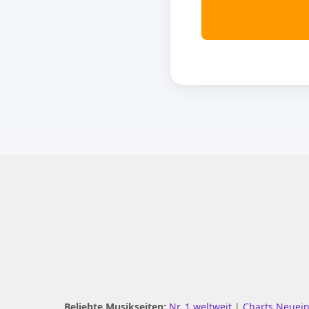
Beliebte Musikseiten:
Nr. 1 weltweit
|
Charts Neuei