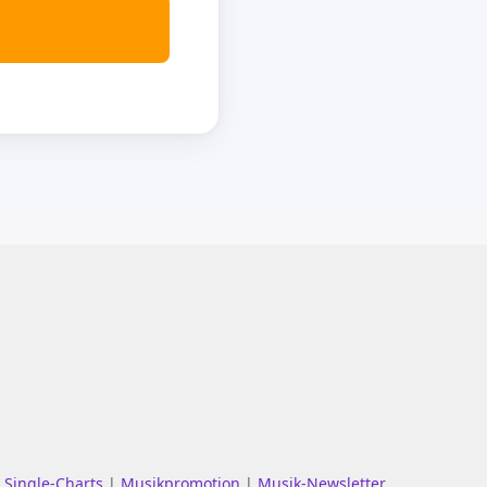
|
Single-Charts
|
Musikpromotion
|
Musik-Newsletter