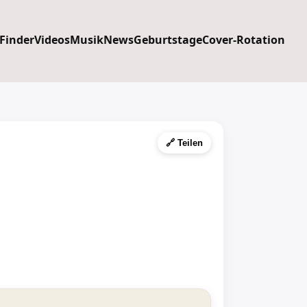
 Finder
Videos
Musik
News
Geburtstage
Cover-Rotation
🔗 Teilen