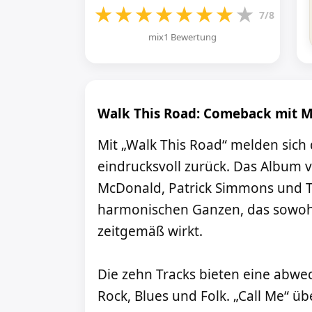
★
★
★
★
★
★
★
★
7/8
mix1 Bewertung
Walk This Road: Comeback mit 
Mit „Walk This Road“ melden sich
eindrucksvoll zurück. Das Album 
McDonald, Patrick Simmons und 
harmonischen Ganzen, das sowohl
zeitgemäß wirkt.
Die zehn Tracks bieten eine abw
Rock, Blues und Folk. „Call Me“ ü