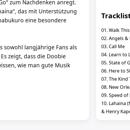
 Go“ zum Nachdenken anregt.
aina“, das mit Unterstützung
Tracklis
imabukuro eine besondere
01. Walk This
02. Angels &
03. Call Me
as sowohl langjährige Fans als
04. Learn to 
Es zeigt, dass die Doobie
05. State of 
issen, wie man gute Musik
06. Here to S
07. The Kind 
08. New Orl
09. Speed of
10. Lahaina 
& Henry Kap