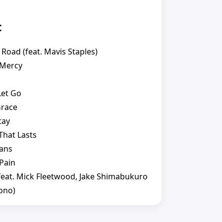
t
 Road (feat. Mavis Staples)
 Mercy
Let Go
Grace
tay
That Lasts
eans
 Pain
(feat. Mick Fleetwood, Jake Shimabukuro
ono)