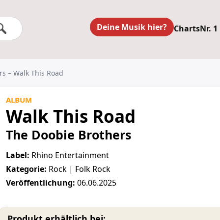
Deine Musik hier?
Charts
Nr. 1
rs – Walk This Road
ALBUM
Walk This Road
The Doobie Brothers
Label:
Rhino Entertainment
Kategorie:
Rock | Folk Rock
Veröffentlichung:
06.06.2025
Produkt erhältlich bei: