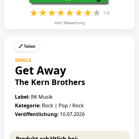
★
★
★
★
★
★
★
★
7/8
mix1 Bewertung
🔗 Teilen
SINGLE
Get Away
The Kern Brothers
Label:
RK Musik
Kategorie:
Rock | Pop / Rock
Veröffentlichung:
10.07.2026
Produkt erhältlich bei: