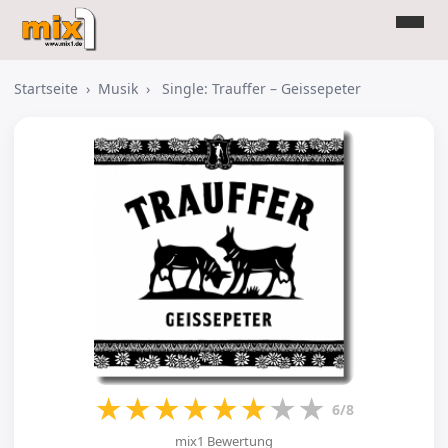
Startseite
›
Musik
›
Single: Trauffer – Geissepeter
★
★
★
★
★
★
★
★
6/8
mix1 Bewertung