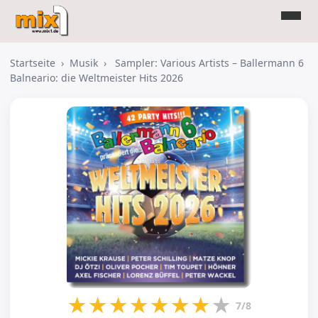
Startseite
›
Musik
›
Sampler: Various Artists – Ballermann 6
Balneario: die Weltmeister Hits 2026
★
★
★
★
★
★
★
★
7/8