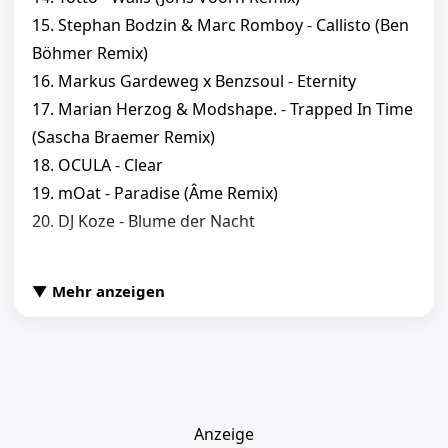
15. Stephan Bodzin & Marc Romboy - Callisto (Ben
Böhmer Remix)
16. Markus Gardeweg x Benzsoul - Eternity
17. Marian Herzog & Modshape. - Trapped In Time
(Sascha Braemer Remix)
18. OCULA - Clear
19. mOat - Paradise (Âme Remix)
20. DJ Koze - Blume der Nacht
Disk: 2
▼ Mehr anzeigen
01. Bicep - Glue
02. Frost - Overtones
03. Solomun & DJ Phono - Ice Cream and Bonus
Miles
Anzeige
04. RY X - Bad Love (Eagles & Butterflies Remix)