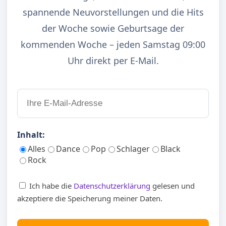
spannende Neuvorstellungen und die Hits
19. Noir & Haze - Around (Solomun Vox)
20. Blank & Jones with Cathy Battistessa -
der Woche sowie Geburtsage der
Happiness (Miguel Migs Salted Dub)
kommenden Woche – jeden Samstag 09:00
Uhr direkt per E-Mail.
Disk: 3
01. Disclosure feat. Eliza Doolittle - You & Me
(Flume Remix)
02. Bow Anderson - Heavy (Icarus Remix)
Inhalt:
03. Budakid - The End
Alles
Dance
Pop
Schlager
Black
04. Milky Chance - Colorado (Icarus Remix)
Rock
05. Hot Natured & Ali Love - Benediction
06. Youandewan - 1988
Ich habe die
Datenschutzerklärung
gelesen und
07. Coldcut feat. Robert Owens - Walk A Mile In My
akzeptiere die Speicherung meiner Daten.
Shoes (Henrik Schwarz Remix)
08. Duke Dumont - Ocean Drive