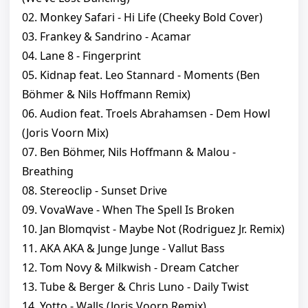
02. Monkey Safari - Hi Life (Cheeky Bold Cover)
03. Frankey & Sandrino - Acamar
04. Lane 8 - Fingerprint
05. Kidnap feat. Leo Stannard - Moments (Ben
Böhmer & Nils Hoffmann Remix)
06. Audion feat. Troels Abrahamsen - Dem Howl
(Joris Voorn Mix)
07. Ben Böhmer, Nils Hoffmann & Malou -
Breathing
08. Stereoclip - Sunset Drive
09. VovaWave - When The Spell Is Broken
10. Jan Blomqvist - Maybe Not (Rodriguez Jr. Remix)
11. AKA AKA & Junge Junge - Vallut Bass
12. Tom Novy & Milkwish - Dream Catcher
13. Tube & Berger & Chris Luno - Daily Twist
14. Yotto - Walls (Joris Voorn Remix)