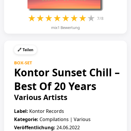
★
★
★
★
★
★
★
★
7/8
mix1 Bewertung
🔗 Teilen
BOX-SET
Kontor Sunset Chill –
Best Of 20 Years
Various Artists
Label:
Kontor Records
Kategorie:
Compilations | Various
Veröffentlichung:
24.06.2022