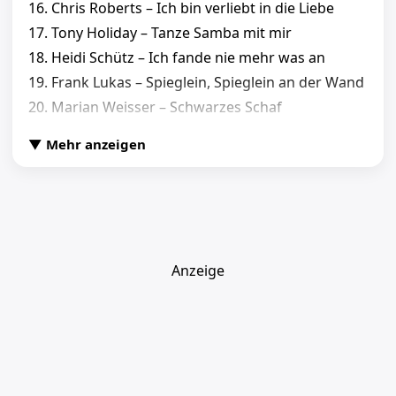
16. Chris Roberts – Ich bin verliebt in die Liebe
17. Tony Holiday – Tanze Samba mit mir
18. Heidi Schütz – Ich fande nie mehr was an
19. Frank Lukas – Spieglein, Spieglein an der Wand
20. Marian Weisser – Schwarzes Schaf
21. Howard Carpendale – Ti Amo
▼ Mehr anzeigen
22. Hans Albers – Auf der Reeperbahn nachts um
halb eins
CD 2
Anzeige
01. Großstadtengel – Gute Laune
02. Anna-Maria Zimmermann – 1000 Gründe zu
feiern
03. Juergen Drews – Ich bau Dir ein Schloss
(Wolkenmix)