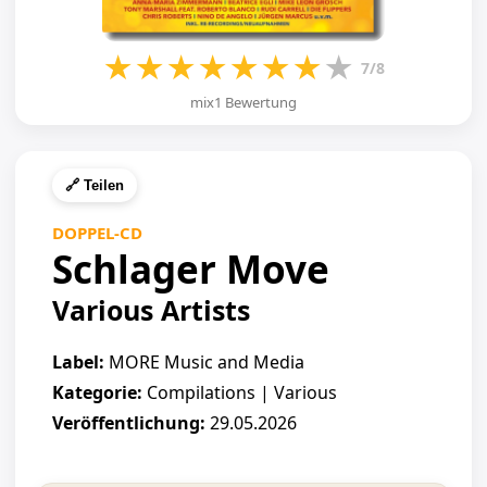
★
★
★
★
★
★
★
★
7/8
mix1 Bewertung
🔗 Teilen
DOPPEL-CD
Schlager Move
Various Artists
Label:
MORE Music and Media
Kategorie:
Compilations | Various
Veröffentlichung:
29.05.2026