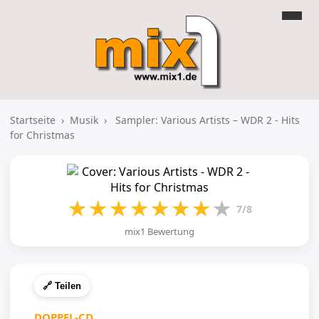
Startseite
›
Musik
›
Sampler: Various Artists – WDR 2 - Hits
for Christmas
★
★
★
★
★
★
★
★
7/8
mix1 Bewertung
🔗 Teilen
DOPPEL-CD