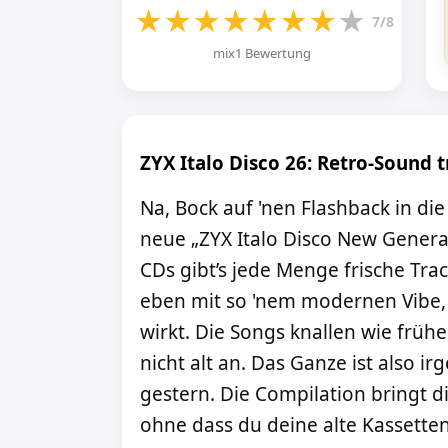
★
★
★
★
★
★
★
★
7/8
mix1 Bewertung
ZYX Italo Disco 26: Retro-Sound 
Na, Bock auf 'nen Flashback in di
neue „ZYX Italo Disco New Generat
CDs gibt’s jede Menge frische Trac
eben mit so 'nem modernen Vibe,
wirkt. Die Songs knallen wie frühe
nicht alt an. Das Ganze ist also ir
gestern. Die Compilation bringt di
ohne dass du deine alte Kasset