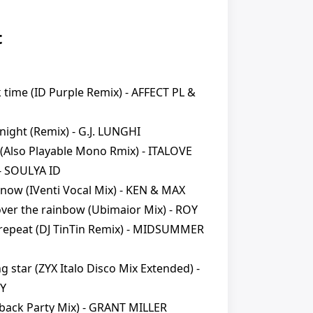
t
 time (ID Purple Remix) - AFFECT PL &
night (Remix) - G.J. LUNGHI
 (Also Playable Mono Rmix) - ITALOVE
 - SOULYA ID
know (IVenti Vocal Mix) - KEN & MAX
over the rainbow (Ubimaior Mix) - ROY
 repeat (DJ TinTin Remix) - MIDSUMMER
g star (ZYX Italo Disco Mix Extended) -
Y
ayback Party Mix) - GRANT MILLER