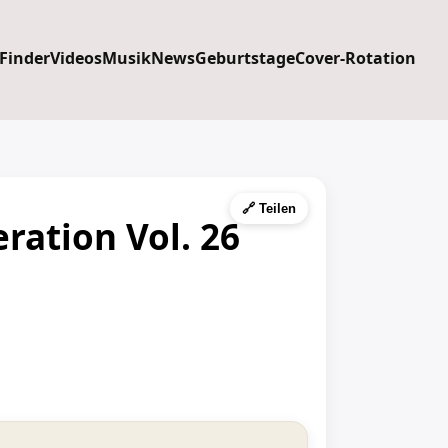
 Finder
Videos
Musik
News
Geburtstage
Cover-Rotation
🔗 Teilen
ration Vol. 26