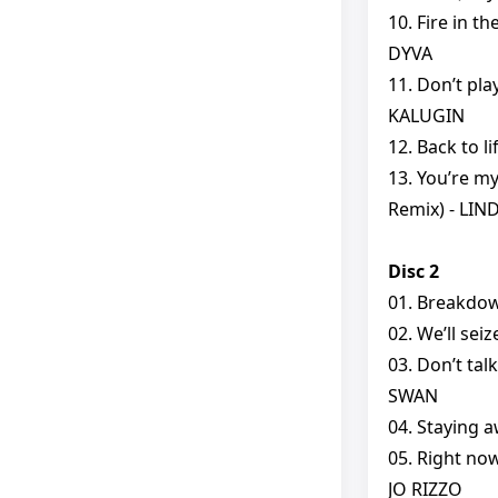
10. Fire in t
DYVA
11. Don’t pla
KALUGIN
12. Back to 
13. You’re my
Remix) - LIN
Disc 2
01. Breakdow
02. We’ll se
03. Don’t tal
SWAN
04. Staying
05. Right no
JO RIZZO