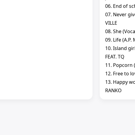
06. End of sc
07. Never giv
VILLE
08. She (Voc
09. Life (A.P
10. Island gi
FEAT. TQ
11. Popcorn 
12. Free to 
13. Happy wo
RANKO