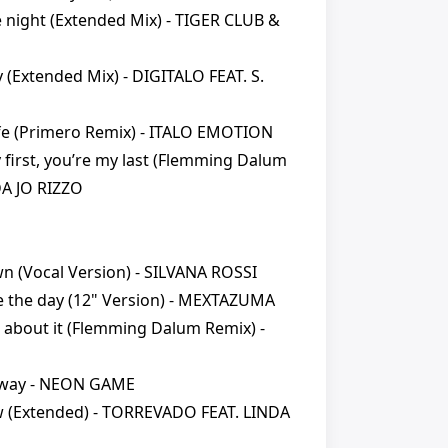
he night (Extended Mix) - TIGER CLUB &
y (Extended Mix) - DIGITALO FEAT. S.
life (Primero Remix) - ITALO EMOTION
 first, you’re my last (Flemming Dalum
DA JO RIZZO
n (Vocal Version) - SILVANA ROSSI
ize the day (12" Version) - MEXTAZUMA
k about it (Flemming Dalum Remix) -
 away - NEON GAME
w (Extended) - TORREVADO FEAT. LINDA