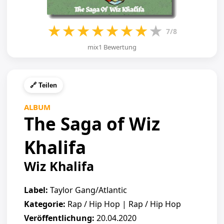
★
★
★
★
★
★
★
★
7/8
mix1 Bewertung
🔗 Teilen
ALBUM
The Saga of Wiz
Khalifa
Wiz Khalifa
Label:
Taylor Gang/Atlantic
Kategorie:
Rap / Hip Hop | Rap / Hip Hop
Veröffentlichung:
20.04.2020