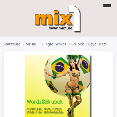
Startseite
›
Musik
›
Single: Wordz & Brubek – Heyo Brazil