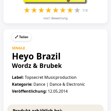
★
★
★
★
★
★
★
★
7/8
mix1 Bewertung
🔗 Teilen
SINGLE
Heyo Brazil
Wordz & Brubek
Label:
Topsecret Musicproduction
Kategorie:
Dance | Dance & Electronic
Veröffentlichung:
12.05.2014
Produkt erhältlich bei: