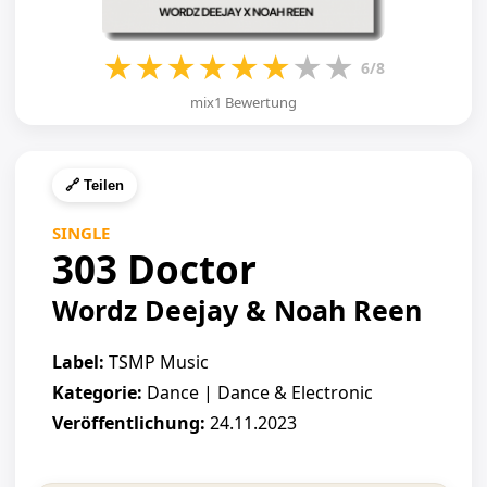
★
★
★
★
★
★
★
★
6/8
mix1 Bewertung
🔗 Teilen
SINGLE
303 Doctor
Wordz Deejay & Noah Reen
Label:
TSMP Music
Kategorie:
Dance | Dance & Electronic
Veröffentlichung:
24.11.2023