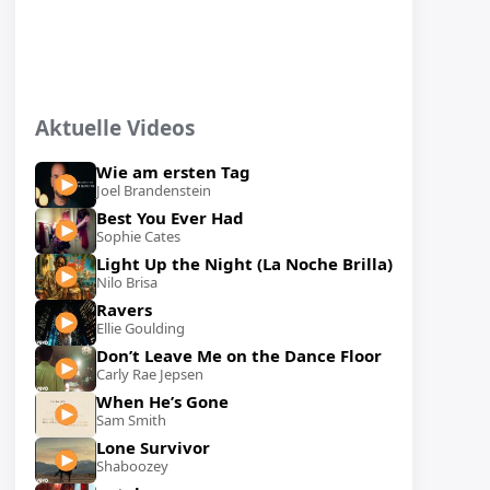
Aktuelle Videos
Wie am ersten Tag
Joel Brandenstein
Best You Ever Had
Sophie Cates
Light Up the Night (La Noche Brilla)
Nilo Brisa
Ravers
Ellie Goulding
Don’t Leave Me on the Dance Floor
Carly Rae Jepsen
When He’s Gone
Sam Smith
Lone Survivor
Shaboozey