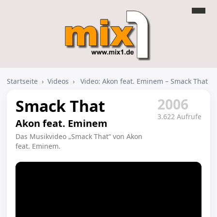
Startseite
›
Videos
›
Video: Akon feat. Eminem – Smack That
2006
Smack That
3.622 Aufrufe
Akon feat. Eminem
Das Musikvideo „Smack That“ von Akon
feat. Eminem.