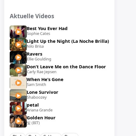
Aktuelle Videos
Best You Ever Had
Sophie Cates
Light Up the Night (La Noche Brilla)
Nilo Brisa
Ravers
Ellie Goulding
Don’t Leave Me on the Dance Floor
Carly Rae Jepsen
When He’s Gone
Sam Smith
Lone Survivor
Shaboozey
petal
Ariana Grande
Golden Hour
빛 (BIT)