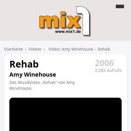
Startseite
›
Videos
›
Video: Amy Winehouse – Rehab
2006
Rehab
2.283 Aufrufe
Amy Winehouse
Das Musikvideo „Rehab“ von Amy
Winehouse.