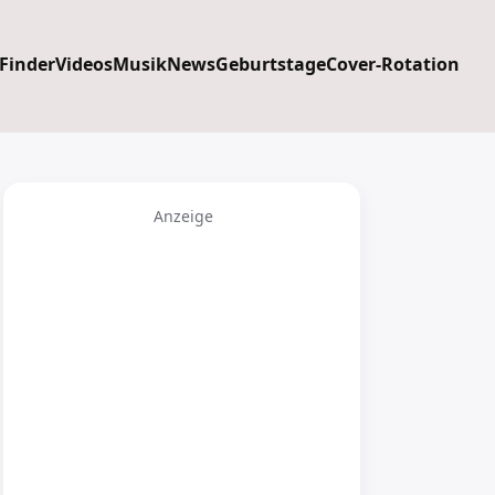
 Finder
Videos
Musik
News
Geburtstage
Cover-Rotation
Anzeige