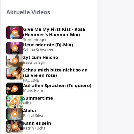
Aktuelle Videos
Give Me My First Kiss - Rosa
(Hemmer's Hammer Mix)
Sternenregen
Heut oder nie (DJ-Mix)
Sabina Schweizer
Zyt zum Heicho
Beatrice Egli
Schau mich bitte nicht so an
(La vie en rose)
PAULINE
Auf allen Sprachen (Te quiero)
Marie Reim
Summertime
Nik P.
Aloha
Pascal Silva
Kann es sein
Katrin Fuchs