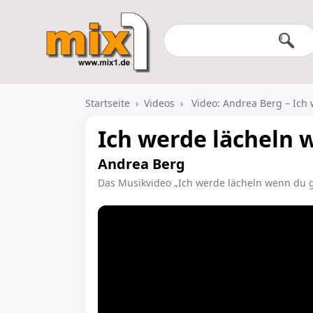
Startseite
›
Videos
›
Video: Andrea Berg – Ich
Ich werde lächeln 
Andrea Berg
Das Musikvideo „Ich werde lächeln wenn du 