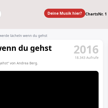
Deine Musik hier?
Charts
Nr. 1
 werde lächeln wenn du gehst
2016
wenn du gehst
18.343 Aufrufe
gehst“ von Andrea Berg.