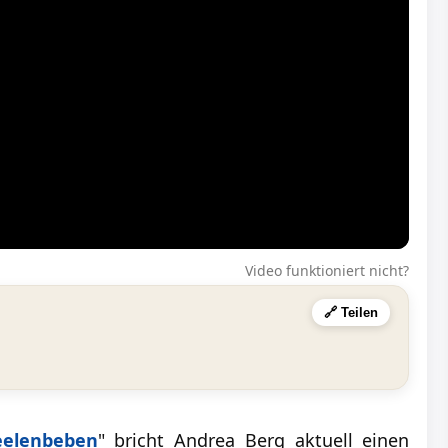
Video funktioniert nicht?
🔗 Teilen
eelenbeben
" bricht Andrea Berg aktuell einen