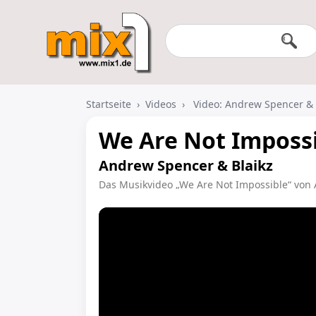
Startseite
›
Videos
›
Video: Andrew Spencer & 
We Are Not Imposs
Andrew Spencer & Blaikz
Das Musikvideo „We Are Not Impossible“ von 