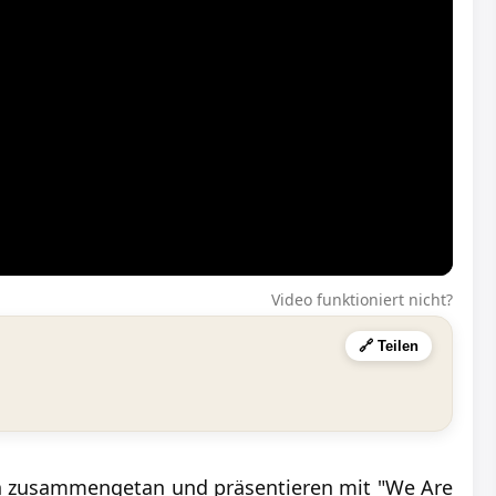
Video funktioniert nicht?
🔗 Teilen
h zusammengetan und präsentieren mit "We Are