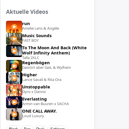
Aktuelle Videos
run
Amelie Lens & Angèle
Music Sounds
FAST BOY
To The Moon And Back (White
Wolf Infinity Anthem)
Talla 2XLC
Regenbögen
Gestört aber GeiL & Wylhem
Higher
Lance Savali & Rita Ora
Unstoppable
Dyro x Dannic
Everlasting
Armin van Buuren x SACHA
ONE CALL AWAY.
Loud Luxury