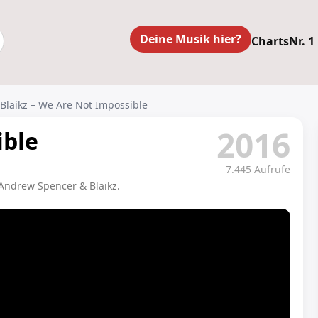
Deine Musik hier?
Charts
Nr. 1
Blaikz – We Are Not Impossible
2016
ible
7.445 Aufrufe
Andrew Spencer & Blaikz.