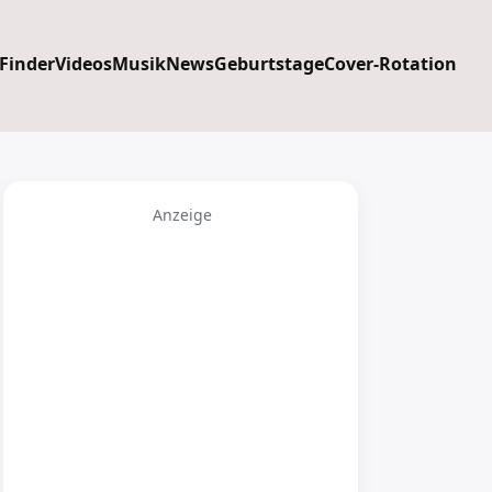
 Finder
Videos
Musik
News
Geburtstage
Cover-Rotation
Anzeige