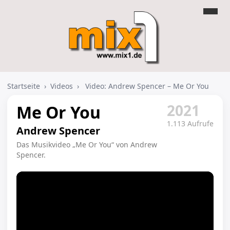
Startseite
›
Videos
›
Video: Andrew Spencer – Me Or You
2021
Me Or You
1.113 Aufrufe
Andrew Spencer
Das Musikvideo „Me Or You“ von Andrew
Spencer.