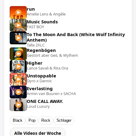
run
Amelie Lens & Angèle
Music Sounds
FAST BOY
To The Moon And Back (White Wolf Infinity
Anthem)
Talla 2XLC
Regenbögen
Gestört aber GeiL & Wylhem
Higher
Lance Savali & Rita Ora
Unstoppable
Dyro x Dannic
Everlasting
Armin van Buuren x SACHA
ONE CALL AWAY.
Loud Luxury
Black
Pop
Rock
Schlager
Alle Videos der Woche