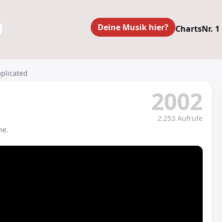
Deine Musik hier?
Charts
Nr. 1
mplicated
2002
2.253 Aufrufe
ne.