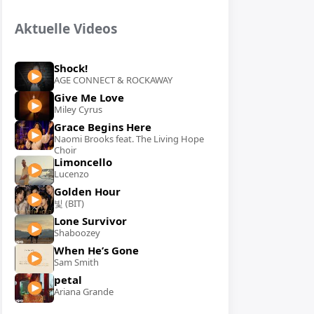
Aktuelle Videos
Shock!
AGE CONNECT & ROCKAWAY
Give Me Love
Miley Cyrus
Grace Begins Here
Naomi Brooks feat. The Living Hope
Choir
Limoncello
Lucenzo
Golden Hour
빛 (BIT)
Lone Survivor
Shaboozey
When He’s Gone
Sam Smith
petal
Ariana Grande