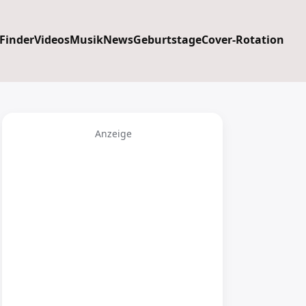
 Finder
Videos
Musik
News
Geburtstage
Cover-Rotation
Anzeige