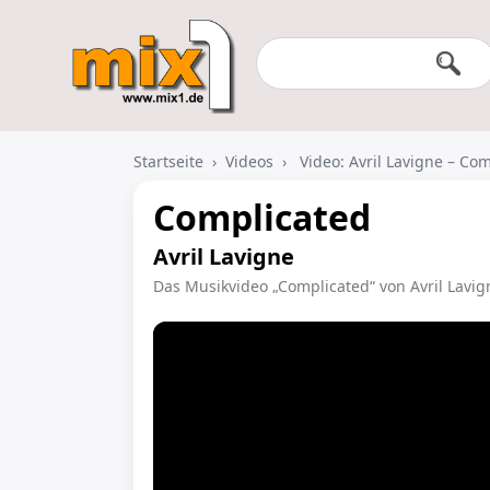
Startseite
›
Videos
›
Video: Avril Lavigne – Co
Complicated
Avril Lavigne
Das Musikvideo „Complicated“ von Avril Lavig