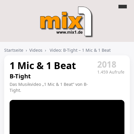
Startseite
›
Videos
›
Video: B-Tight – 1 Mic & 1 Beat
2018
1 Mic & 1 Beat
1.459 Aufrufe
B-Tight
Das Musikvideo „1 Mic & 1 Beat“ von B-
Tight.