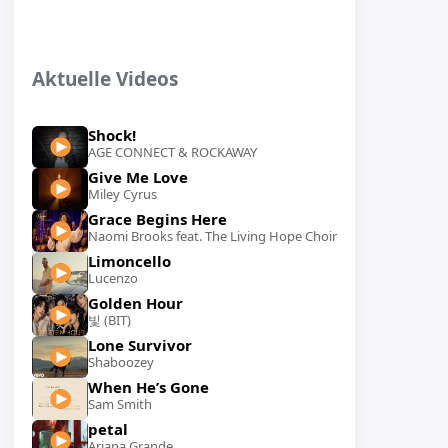
Aktuelle Videos
Shock!
AGE CONNECT & ROCKAWAY
Give Me Love
Miley Cyrus
Grace Begins Here
Naomi Brooks feat. The Living Hope Choir
Limoncello
Lucenzo
Golden Hour
빛 (BIT)
Lone Survivor
Shaboozey
When He’s Gone
Sam Smith
petal
Ariana Grande