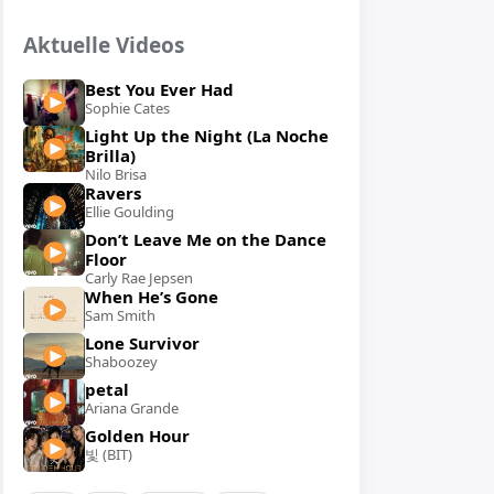
Aktuelle Videos
Best You Ever Had
Sophie Cates
Light Up the Night (La Noche
Brilla)
Nilo Brisa
Ravers
Ellie Goulding
Don’t Leave Me on the Dance
Floor
Carly Rae Jepsen
When He’s Gone
Sam Smith
Lone Survivor
Shaboozey
petal
Ariana Grande
Golden Hour
빛 (BIT)