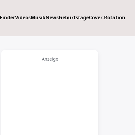
 Finder
Videos
Musik
News
Geburtstage
Cover-Rotation
Anzeige