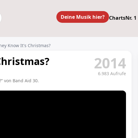
Deine Musik hier?
Charts
Nr. 1
hey Know It's Christmas?
2014
Christmas?
6.983 Aufrufe
“ von Band Aid 30.