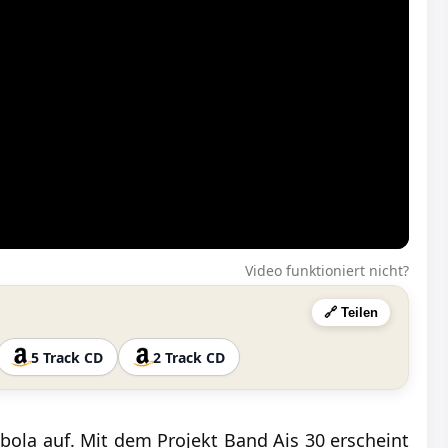
Video funktioniert nicht?
🔗 Teilen
5 Track CD
2 Track CD
ola auf. Mit dem Projekt Band Ais 30 erscheint