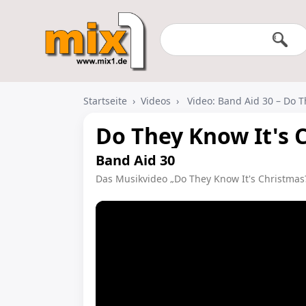
Startseite
›
Videos
›
Video: Band Aid 30 – Do T
Do They Know It's 
Band Aid 30
Das Musikvideo „Do They Know It's Christmas?