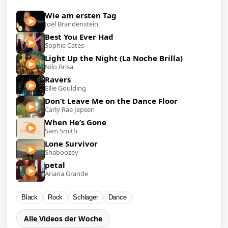
Wie am ersten Tag
Joel Brandenstein
Best You Ever Had
Sophie Cates
Light Up the Night (La Noche Brilla)
Nilo Brisa
Ravers
Ellie Goulding
Don’t Leave Me on the Dance Floor
Carly Rae Jepsen
When He’s Gone
Sam Smith
Lone Survivor
Shaboozey
petal
Ariana Grande
Black
Rock
Schlager
Dance
Alle Videos der Woche