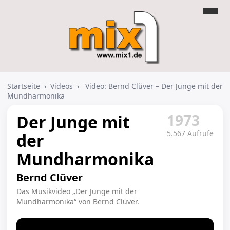
Startseite
›
Videos
›
Video: Bernd Clüver – Der Junge mit der
Mundharmonika
1973
Der Junge mit
5.567 Aufrufe
der
Mundharmonika
Bernd Clüver
Das Musikvideo „Der Junge mit der
Mundharmonika“ von Bernd Clüver.