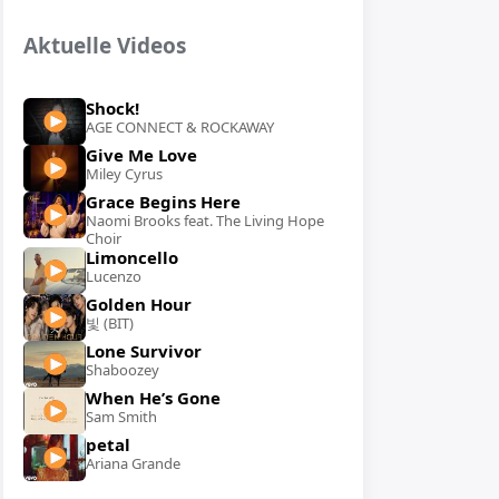
Aktuelle Videos
Shock!
AGE CONNECT & ROCKAWAY
Give Me Love
Miley Cyrus
Grace Begins Here
Naomi Brooks feat. The Living Hope
Choir
Limoncello
Lucenzo
Golden Hour
빛 (BIT)
Lone Survivor
Shaboozey
When He’s Gone
Sam Smith
petal
Ariana Grande