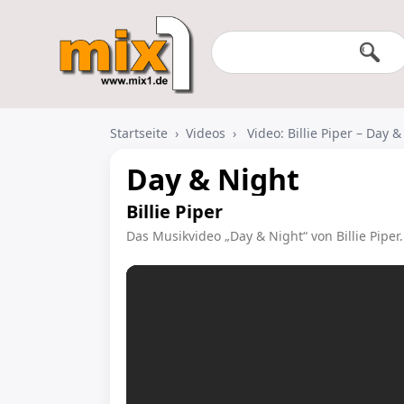
Startseite
›
Videos
›
Video: Billie Piper – Day 
Day & Night
Billie Piper
Das Musikvideo „Day & Night“ von Billie Piper.