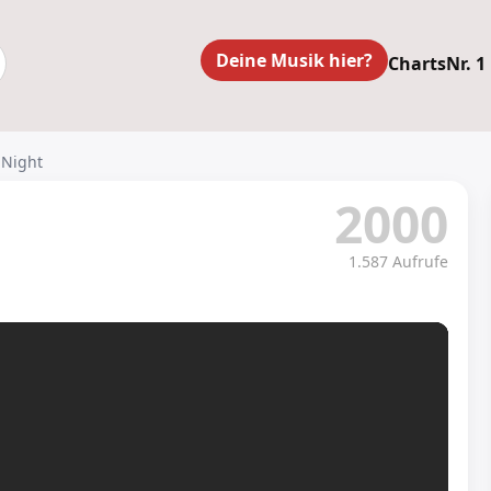
Deine Musik hier?
Charts
Nr. 1
& Night
2000
1.587 Aufrufe