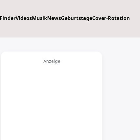
 Finder
Videos
Musik
News
Geburtstage
Cover-Rotation
Anzeige