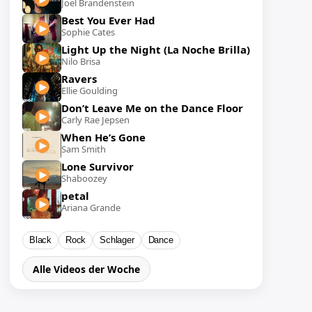
Joel Brandenstein
Best You Ever Had
Sophie Cates
Light Up the Night (La Noche Brilla)
Nilo Brisa
Ravers
Ellie Goulding
Don’t Leave Me on the Dance Floor
Carly Rae Jepsen
When He’s Gone
Sam Smith
Lone Survivor
Shaboozey
petal
Ariana Grande
Black
Rock
Schlager
Dance
Alle Videos der Woche