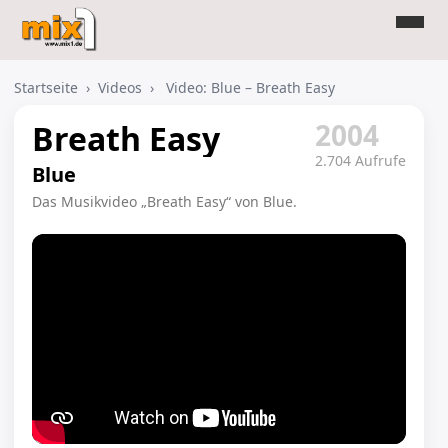
Startseite
›
Videos
›
Video: Blue – Breath Easy
2004
Breath Easy
2.704 Aufrufe
Blue
Das Musikvideo „Breath Easy“ von Blue.