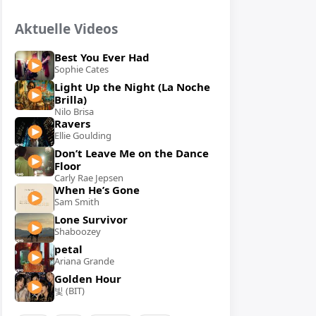
Aktuelle Videos
Best You Ever Had
Sophie Cates
Light Up the Night (La Noche
Brilla)
Nilo Brisa
Ravers
Ellie Goulding
Don’t Leave Me on the Dance
Floor
Carly Rae Jepsen
When He’s Gone
Sam Smith
Lone Survivor
Shaboozey
petal
Ariana Grande
Golden Hour
빛 (BIT)