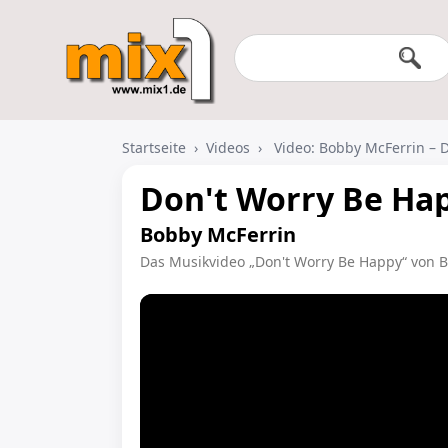
Startseite
›
Videos
›
Video: Bobby McFerrin – 
Don't Worry Be Ha
Bobby McFerrin
Das Musikvideo „Don't Worry Be Happy“ von 