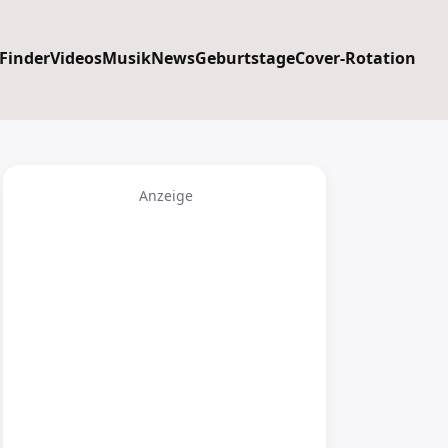
 Finder
Videos
Musik
News
Geburtstage
Cover-Rotation
Anzeige