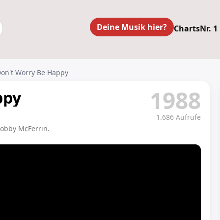
Deine Musik hier?
Charts
Nr. 1
Don't Worry Be Happy
1988
ppy
1.686 Aufrufe
Bobby McFerrin.