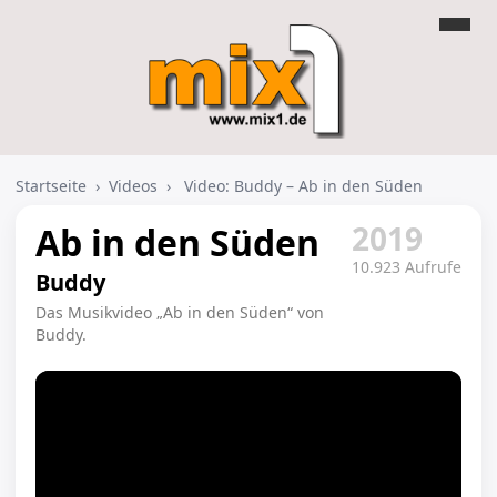
Startseite
›
Videos
›
Video: Buddy – Ab in den Süden
2019
Ab in den Süden
10.923 Aufrufe
Buddy
Das Musikvideo „Ab in den Süden“ von
Buddy.