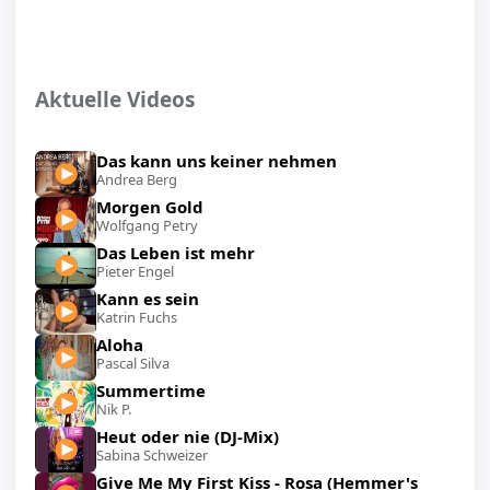
Aktuelle Videos
Das kann uns keiner nehmen
Andrea Berg
Morgen Gold
Wolfgang Petry
Das Leben ist mehr
Pieter Engel
Kann es sein
Katrin Fuchs
Aloha
Pascal Silva
Summertime
Nik P.
Heut oder nie (DJ-Mix)
Sabina Schweizer
Give Me My First Kiss - Rosa (Hemmer's