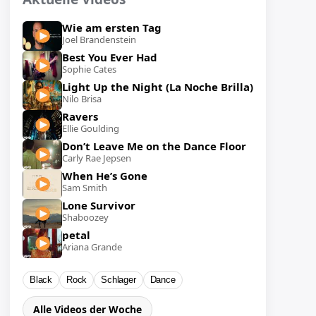
Wie am ersten Tag
Joel Brandenstein
Best You Ever Had
Sophie Cates
Light Up the Night (La Noche Brilla)
Nilo Brisa
Ravers
Ellie Goulding
Don’t Leave Me on the Dance Floor
Carly Rae Jepsen
When He’s Gone
Sam Smith
Lone Survivor
Shaboozey
petal
Ariana Grande
Black
Rock
Schlager
Dance
Alle Videos der Woche