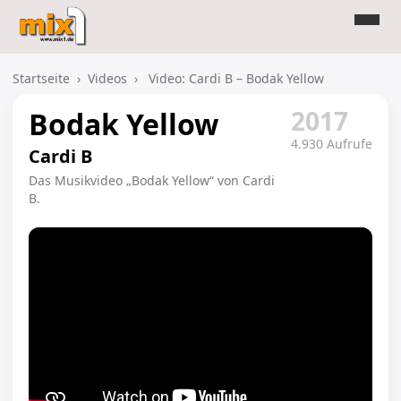
Startseite
›
Videos
›
Video: Cardi B – Bodak Yellow
2017
Bodak Yellow
4.930 Aufrufe
Cardi B
Das Musikvideo „Bodak Yellow“ von Cardi
B.