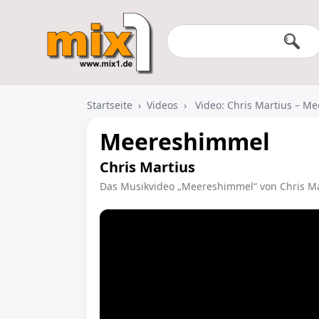
Startseite
›
Videos
›
Video: Chris Martius – M
Meereshimmel
Chris Martius
Das Musikvideo „Meereshimmel“ von Chris Ma