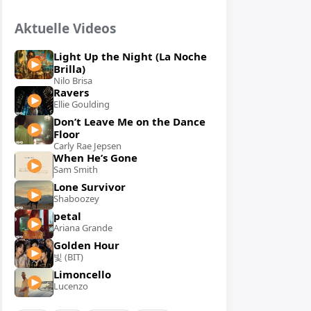
Aktuelle Videos
Light Up the Night (La Noche
Brilla)
Nilo Brisa
Ravers
Ellie Goulding
Don’t Leave Me on the Dance
Floor
Carly Rae Jepsen
When He’s Gone
Sam Smith
Lone Survivor
Shaboozey
petal
Ariana Grande
Golden Hour
빛 (BIT)
Limoncello
Lucenzo