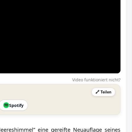
Video funktioniert nicht?
🔗 Teilen
Spotify
„Meereshimmel“ eine gereifte Neuauflage seines