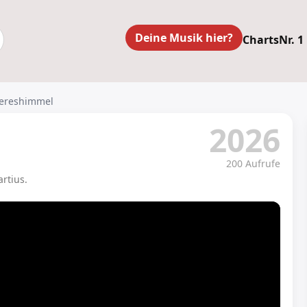
Deine Musik hier?
Charts
Nr. 1
eereshimmel
2026
200 Aufrufe
rtius.