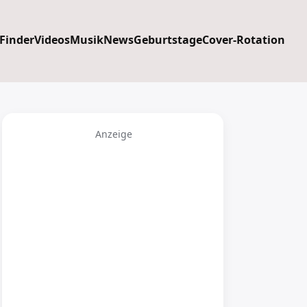
 Finder
Videos
Musik
News
Geburtstage
Cover-Rotation
Anzeige