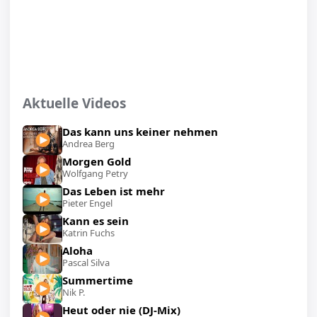
Aktuelle Videos
Das kann uns keiner nehmen
Andrea Berg
Morgen Gold
Wolfgang Petry
Das Leben ist mehr
Pieter Engel
Kann es sein
Katrin Fuchs
Aloha
Pascal Silva
Summertime
Nik P.
Heut oder nie (DJ-Mix)