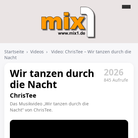
Startseite
›
Videos
›
Video: ChrisTee – Wir tanzen durch die
Nacht
2026
Wir tanzen durch
845 Aufrufe
die Nacht
ChrisTee
Das Musikvideo „Wir tanzen durch die
Nacht“ von ChrisTee.