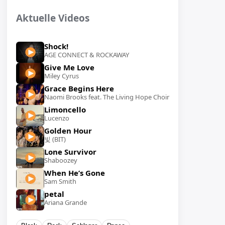
Aktuelle Videos
Shock!
AGE CONNECT & ROCKAWAY
Give Me Love
Miley Cyrus
Grace Begins Here
Naomi Brooks feat. The Living Hope Choir
Limoncello
Lucenzo
Golden Hour
빛 (BIT)
Lone Survivor
Shaboozey
When He’s Gone
Sam Smith
petal
Ariana Grande