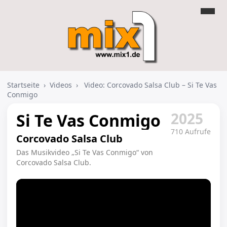
Startseite
›
Videos
›
Video: Corcovado Salsa Club – Si Te Vas
Conmigo
2025
Si Te Vas Conmigo
710 Aufrufe
Corcovado Salsa Club
Das Musikvideo „Si Te Vas Conmigo“ von
Corcovado Salsa Club.