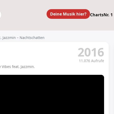
Deine Musik hier?
Charts
Nr. 1
t. Jazzmin – Nachtschatten
2016
11.076 Aufrufe
Vibes feat. Jazzmin.