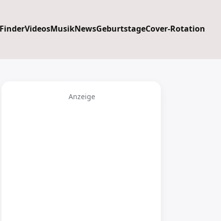
 Finder
Videos
Musik
News
Geburtstage
Cover-Rotation
Anzeige