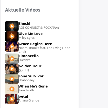
Aktuelle Videos
Shock!
AGE CONNECT & ROCKAWAY
Give Me Love
Miley Cyrus
Grace Begins Here
Naomi Brooks feat. The Living Hope
Choir
Limoncello
Lucenzo
Golden Hour
빛 (BIT)
Lone Survivor
Shaboozey
When He’s Gone
Sam Smith
petal
Ariana Grande