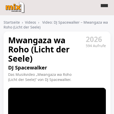
Startseite
›
Videos
›
Video: DJ Spacewalker – Mwangaza wa
Roho (Licht der Seele)
2026
Mwangaza wa
594 Aufrufe
Roho (Licht der
Seele)
DJ Spacewalker
Das Musikvideo „Mwangaza wa Roho
(Licht der Seele)“ von DJ Spacewalker.