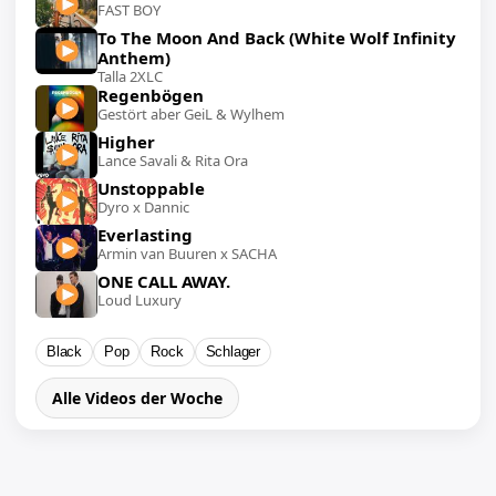
FAST BOY
To The Moon And Back (White Wolf Infinity
Anthem)
Talla 2XLC
Regenbögen
Gestört aber GeiL & Wylhem
Higher
Lance Savali & Rita Ora
Unstoppable
Dyro x Dannic
Everlasting
Armin van Buuren x SACHA
ONE CALL AWAY.
Loud Luxury
Black
Pop
Rock
Schlager
Alle Videos der Woche