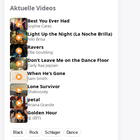
Aktuelle Videos
Best You Ever Had
Sophie Cates
Light Up the Night (La Noche Brilla)
Nilo Brisa
Ravers
Ellie Goulding
Don’t Leave Me on the Dance Floor
Carly Rae Jepsen
When He’s Gone
Sam Smith
Lone Survivor
Shaboozey
petal
Ariana Grande
Golden Hour
빛 (BIT)
Black
Rock
Schlager
Dance