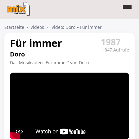
Startseite
›
Videos
›
Video: Doro – Für immer
1987
Für immer
1.847 Aufrufe
Doro
Das Musikvideo „Für immer“ von Doro.