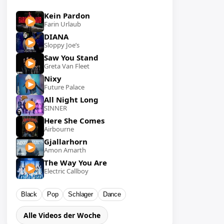
Kein Pardon
Farin Urlaub
DIANA
Sloppy Joe’s
Saw You Stand
Greta Van Fleet
Nixy
Future Palace
All Night Long
SINNER
Here She Comes
Airbourne
Gjallarhorn
Amon Amarth
The Way You Are
Electric Callboy
Black
Pop
Schlager
Dance
Alle Videos der Woche