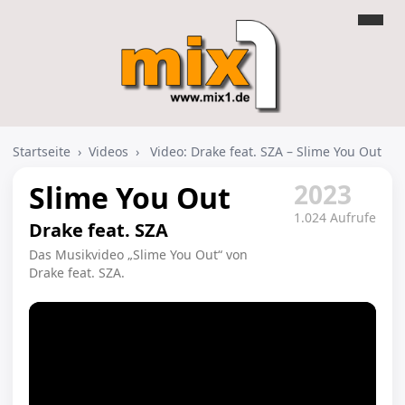
Startseite
›
Videos
›
Video: Drake feat. SZA – Slime You Out
2023
Slime You Out
1.024 Aufrufe
Drake feat. SZA
Das Musikvideo „Slime You Out“ von
Drake feat. SZA.