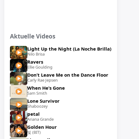
Aktuelle Videos
Light Up the Night (La Noche Brilla)
Nilo Brisa
Ravers
Ellie Goulding
Don’t Leave Me on the Dance Floor
Carly Rae Jepsen
When He’s Gone
Sam Smith
Lone Survivor
Shaboozey
petal
Ariana Grande
Golden Hour
빛 (BIT)